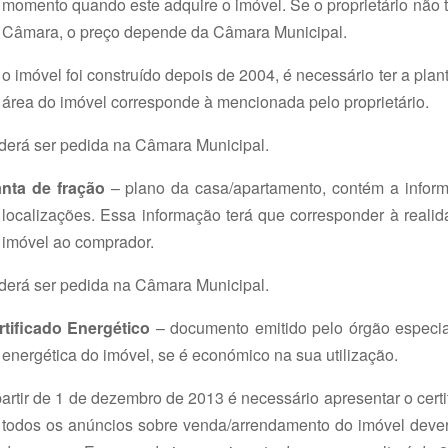
momento quando este adquire o imóvel. Se o proprietário não t
Câmara, o preço depende da Câmara Municipal.
o imóvel foi construído depois de 2004, é necessário ter a pla
área do imóvel corresponde à mencionada pelo proprietário.
derá ser pedida na Câmara Municipal.
anta de fração
– plano da casa/apartamento, contém a inform
localizações. Essa informação terá que corresponder à reali
imóvel ao comprador.
derá ser pedida na Câmara Municipal.
rtificado Energético
– documento emitido pelo órgão especia
energética do imóvel, se é económico na sua utilização.
artir de 1 de dezembro de 2013 é necessário apresentar o cert
todos os anúncios sobre venda/arrendamento do imóvel deverã