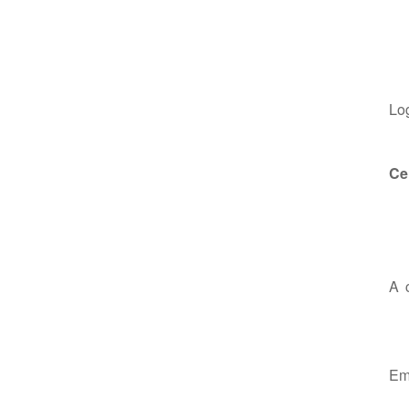
Lo
Ce
A 
Em