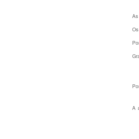
As 
Os
Por
Gr
Po
A 