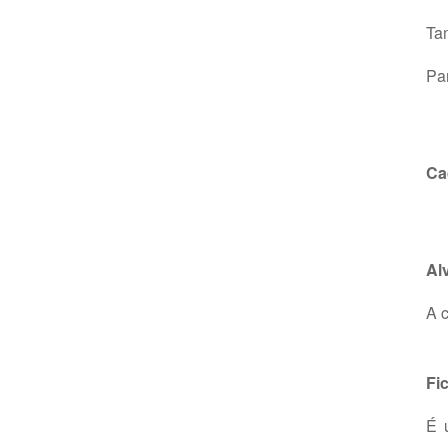
Tam
Pa
Ca
Al
A 
Fi
É 