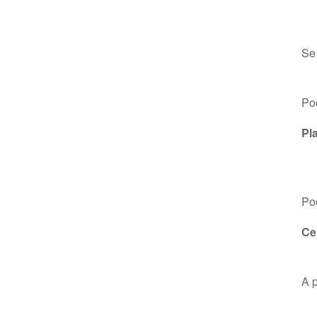
Se 
Po
Pl
Po
Ce
A p