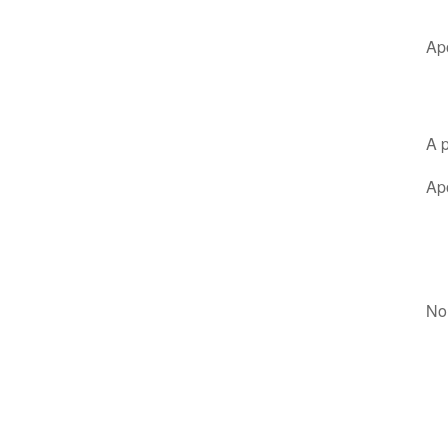
Ap
A 
Ap
No