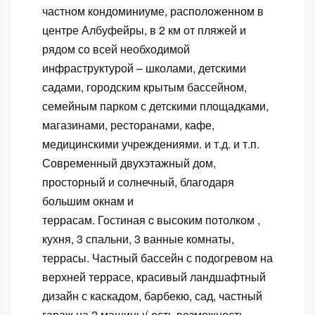
частном кондоминиуме, расположенном в
центре Албуфейры, в 2 км от пляжей и
рядом со всей необходимой
инфраструктурой – школами, детскими
садами, городским крытым бассейном,
семейным парком с детскими площадками,
магазинами, ресторанами, кафе,
медицинскими учреждениями. и т.д. и т.п.
Современный двухэтажный дом,
просторный и солнечный, благодаря
большим окнам и
террасам.
Гостиная
c
высоким потолком ,
кухня, 3 спальни, 3 ванные комнаты,
террасы.
Частный бассейн с подогревом на
верхней террасе, красивый ландшафтный
дизайн с каскадом, барбекю, сад, частный
гараж на 2 машины( есть возможность