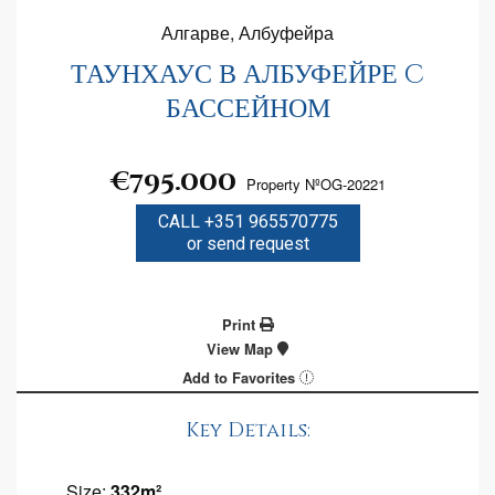
Алгарве, Албуфейра
ТАУНХАУС В АЛБУФЕЙРЕ C
БАССЕЙНОМ
€795.000
Property NºOG-20221
CALL +351 965570775
or send request
Print
View Map
Add to Favorites
Key Details:
Size:
332m²