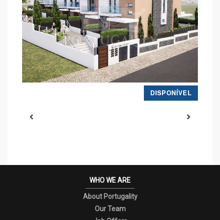
L
DISPONÍVEL
WHO WE ARE
About Portugality
Our Team