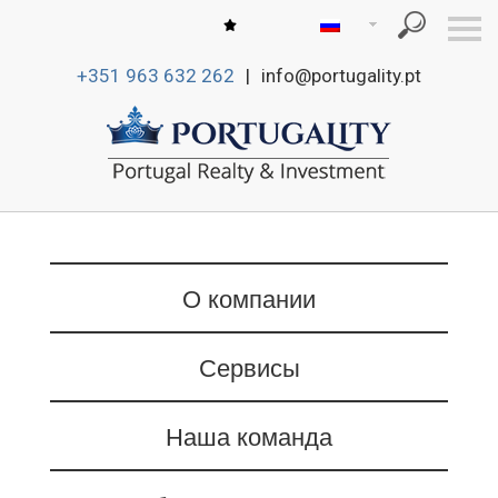
S
k
i
+351 963 632 262
|
info@portugality.pt
p
n
a
v
i
g
a
t
i
o
О компании
n
Сервисы
Наша команда