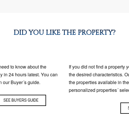
DID YOU LIKE THE PROPERTY?
 need to know about the
If you did not find a property 
ly in 24 hours latest. You can
the desired characteristics. O
n our Buyer´s guide.
the properties available in th
personalized properties´ sele
SEE BUYERS GUIDE