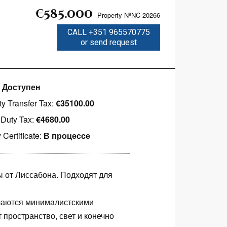
€585.000
Property NºNC-20266
CALL +351 965570775
or send request
:
Доступен
ty Transfer Tax:
€35100.00
Duty Tax:
€4680.00
 Certificate:
В процессе
ы от Лиссабона. Подходят для
чаются минималистскими
пространство, свет и конечно