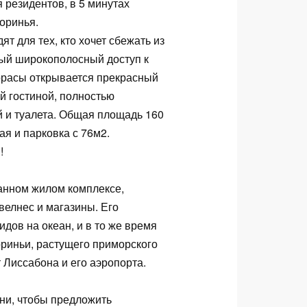
я резидентов, в 5 минутах
Лоринья.
т для тех, кто хочет сбежать из
рый широкополосный доступ к
еррасы открывается прекрасный
й гостиной, полностью
й и туалета. Общая площадь 160
ая и парковка с 76м2.
!
анном жилом комплексе,
велнес и магазины. Его
дов на океан, и в то же время
ориньи, растущего приморского
т Лиссабона и его аэропорта.
ни, чтобы предложить