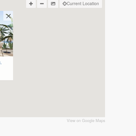
Current Location
,
View on Google Maps