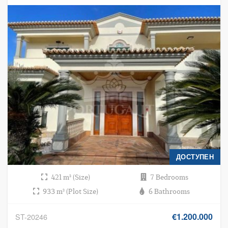
ДОСТУПЕН
421 m² (Size)
7 Bedrooms
933 m² (Plot Size)
6 Bathrooms
€1.200.000
ST-20246