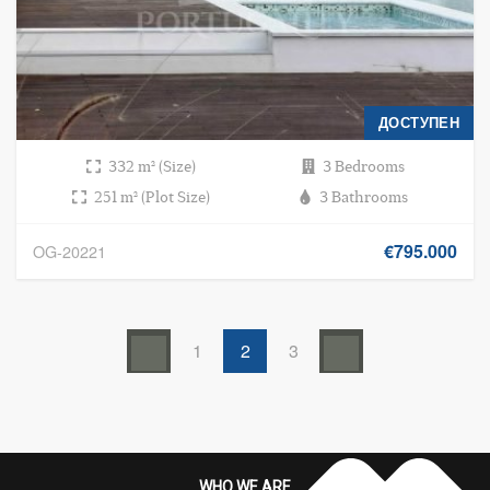
ДОСТУПЕН
332 m² (Size)
3 Bedrooms
251 m² (Plot Size)
3 Bathrooms
€795.000
OG-20221
1
2
3
WHO WE ARE