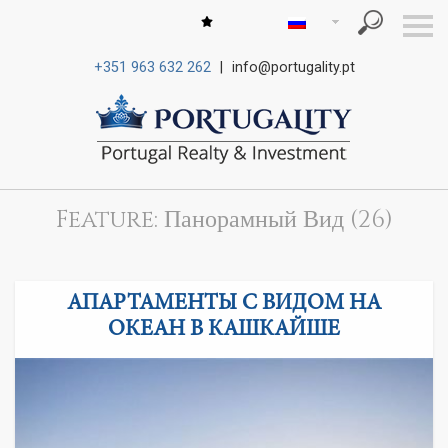
S
k
i
+351 963 632 262
|
info@portugality.pt
p
n
a
v
i
g
a
t
i
Feature: Панорамный Вид (26)
o
n
АПАРТАМЕНТЫ С ВИДОМ НА
ОКЕАН В КАШКАЙШЕ