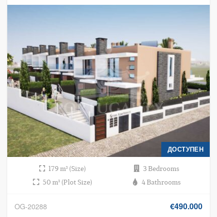
ДОСТУПЕН
179 m² (Size)
3 Bedrooms
50 m² (Plot Size)
4 Bathrooms
€490.000
OG-20288