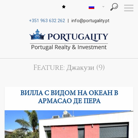
S
k
i
+351 963 632 262
|
info@portugality.pt
p
n
a
v
i
g
a
t
i
Feature: Джакузи (9)
o
n
ВИЛЛА С ВИДОМ НА ОКЕАН В
АРМАСАО ДЕ ПЕРА