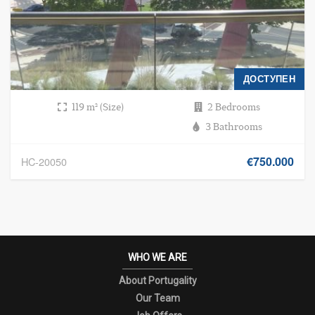
ДОСТУПЕН
119 m² (Size)
2 Bedrooms
3 Bathrooms
€750.000
HC-20050
WHO WE ARE
About Portugality
Our Team