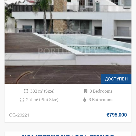
ДОСТУПЕН
332 m² (Size)
3 Bedrooms
251 m² (Plot Size)
3 Bathrooms
€795.000
OG-20221