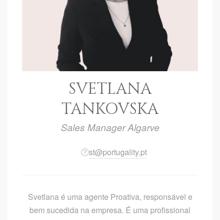
SVETLANA
TANKOVSKA
Sales Manager Algarve
st@portugality.pt
Svetlana é uma agente Proativa, responsável e
bem sucedida na empresa. É uma profissional