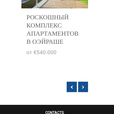
РОСКОШНЫЙ
ТАУ
КОМПЛЕКС
700
АПАРТАМЕНТОВ
ВАЛ
В ОЭЙРАШЕ
€505
от €540.000
CONTACTS