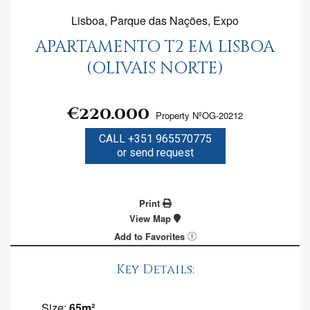
Lisboa, Parque das Nações, Expo
APARTAMENTO T2 EM LISBOA
(OLIVAIS NORTE)
€220.000
Property NºOG-20212
CALL +351 965570775
or send request
Print
View Map
Add to Favorites
Key Details:
Size:
65m²